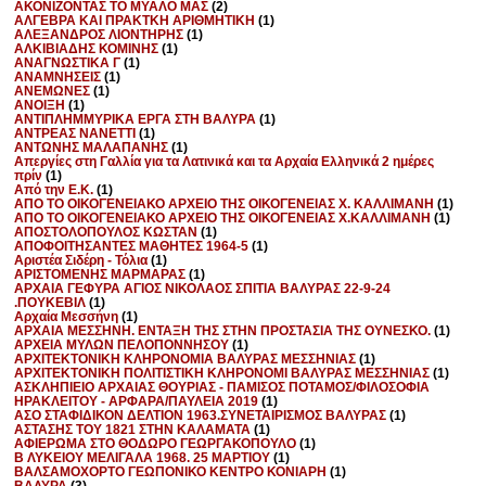
ΑΚΟΝΙΖΟΝΤΑΣ ΤΟ ΜΥΑΛΟ ΜΑΣ
(2)
ΑΛΓΕΒΡΑ ΚΑΙ ΠΡΑΚΤΚΗ ΑΡΙΘΜΗΤΙΚΗ
(1)
ΑΛΕΞΑΝΔΡΟΣ ΛΙΟΝΤΗΡΗΣ
(1)
ΑΛΚΙΒΙΑΔΗΣ ΚΟΜΙΝΗΣ
(1)
ΑΝΑΓΝΩΣΤΙΚΑ Γ
(1)
ΑΝΑΜΝΗΣΕΙΣ
(1)
ΑΝΕΜΩΝΕΣ
(1)
ΑΝΟΙΞΗ
(1)
ΑΝΤΙΠΛΗΜΜΥΡΙΚΑ ΕΡΓΑ ΣΤΗ ΒΑΛΥΡΑ
(1)
ΑΝΤΡΕΑΣ ΝΑΝΕΤΤΙ
(1)
ΑΝΤΩΝΗΣ ΜΑΛΑΠΑΝΗΣ
(1)
Απεργίες στη Γαλλία για τα Λατινικά και τα Αρχαία Ελληνικά 2 ημέρες
πρίν
(1)
Από την Ε.Κ.
(1)
ΑΠΟ ΤΟ ΟΙΚΟΓΕΝΕΙΑΚΟ ΑΡΧΕΙΟ ΤΗΣ ΟΙΚΟΓΕΝΕΙΑΣ Χ. ΚΑΛΛΙΜΑΝΗ
(1)
ΑΠΟ ΤΟ ΟΙΚΟΓΕΝΕΙΑΚΟ ΑΡΧΕΙΟ ΤΗΣ ΟΙΚΟΓΕΝΕΙΑΣ Χ.ΚΑΛΛΙΜΑΝΗ
(1)
ΑΠΟΣΤΟΛΟΠΟΥΛΟΣ ΚΩΣΤΑΝ
(1)
ΑΠΟΦΟΙΤΗΣΑΝΤΕΣ ΜΑΘΗΤΕΣ 1964-5
(1)
Αριστέα Σιδέρη - Τόλια
(1)
ΑΡΙΣΤΟΜΕΝΗΣ ΜΑΡΜΑΡΑΣ
(1)
ΑΡΧΑΙΑ ΓΕΦΥΡΑ ΑΓΙΟΣ ΝΙΚΟΛΑΟΣ ΣΠΙΤΙΑ ΒΑΛΥΡΑΣ 22-9-24
.ΠΟΥΚΕΒΙΛ
(1)
Αρχαία Μεσσήνη
(1)
ΑΡΧΑΙΑ ΜΕΣΣΗΝΗ. ΕΝΤΑΞΗ ΤΗΣ ΣΤΗΝ ΠΡΟΣΤΑΣΙΑ ΤΗΣ ΟΥΝΕΣΚΟ.
(1)
ΑΡΧΕΙΑ ΜΥΛΩΝ ΠΕΛΟΠΟΝΝΗΣΟΥ
(1)
ΑΡΧΙΤΕΚΤΟΝΙΚΗ ΚΛΗΡΟΝΟΜΙΑ ΒΑΛΥΡΑΣ ΜΕΣΣΗΝΙΑΣ
(1)
ΑΡΧΙΤΕΚΤΟΝΙΚΗ ΠΟΛΙΤΙΣΤΙΚΗ ΚΛΗΡΟΝΟΜΙ ΒΑΛΥΡΑΣ ΜΕΣΣΗΝΙΑΣ
(1)
ΑΣΚΛΗΠΙΕΙΟ ΑΡΧΑΙΑΣ ΘΟΥΡΙΑΣ - ΠΑΜΙΣΟΣ ΠΟΤΑΜΟΣ/ΦΙΛΟΣΟΦΙΑ
ΗΡΑΚΛΕΙΤΟΥ - ΑΡΦΑΡΑ/ΠΑΥΛΕΙΑ 2019
(1)
ΑΣΟ ΣΤΑΦΙΔΙΚΟΝ ΔΕΛΤΙΟΝ 1963.ΣΥΝΕΤΑΙΡΙΣΜΟΣ ΒΑΛΥΡΑΣ
(1)
ΑΣΤΑΣΗΣ ΤΟΥ 1821 ΣΤΗΝ ΚΑΛΑΜΑΤΑ
(1)
ΑΦΙΕΡΩΜΑ ΣΤΟ ΘΟΔΩΡΟ ΓΕΩΡΓΑΚΟΠΟΥΛΟ
(1)
Β ΛΥΚΕΙΟΥ ΜΕΛΙΓΑΛΑ 1968. 25 ΜΑΡΤΙΟΥ
(1)
ΒΑΛΣΑΜΟΧΟΡΤΟ ΓΕΩΠΟΝΙΚΟ ΚΕΝΤΡΟ ΚΟΝΙΑΡΗ
(1)
ΒΑΛΥΡΑ
(3)