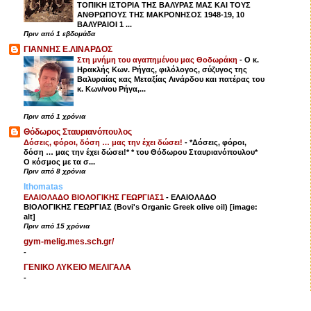
ΤΟΠΙΚΗ ΙΣΤΟΡΙΑ ΤΗΣ ΒΑΛΥΡΑΣ ΜΑΣ ΚΑΙ ΤΟΥΣ
ΑΝΘΡΩΠΟΥΣ ΤΗΣ ΜΑΚΡΟΝΗΣΟΣ 1948-19, 10
ΒΑΛΥΡΑΙΟΙ 1 ...
Πριν από 1 εβδομάδα
ΓΙΑΝΝΗΣ Ε.ΛΙΝΑΡΔΟΣ
Στη μνήμη του αγαπημένου μας Θοδωράκη
-
Ο κ.
Ηρακλής Κων. Ρήγας, φιλόλογος, σύζυγος της
Βαλυραίας κας Μεταξίας Λινάρδου και πατέρας του
κ. Κων/νου Ρήγα,...
Πριν από 1 χρόνια
Θόδωρος Σταυριανόπουλος
Δόσεις, φόροι, δόση … μας την έχει δώσει!
-
*Δόσεις, φόροι,
δόση … μας την έχει δώσει!* * του Θόδωρου Σταυριανόπουλου*
Ο κόσμος με τα σ...
Πριν από 8 χρόνια
Ithomatas
ΕΛΑΙΟΛΑΔΟ ΒΙΟΛΟΓΙΚΗΣ ΓΕΩΡΓΙΑΣ1
-
ΕΛΑΙΟΛΑΔΟ
ΒΙΟΛΟΓΙΚΗΣ ΓΕΩΡΓΙΑΣ (Bovi's Organic Greek olive oil) [image:
alt]
Πριν από 15 χρόνια
gym-melig.mes.sch.gr/
-
ΓΕΝΙΚΟ ΛΥΚΕΙΟ ΜΕΛΙΓΑΛΑ
-