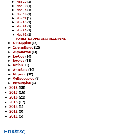
►
Νοε 20
(1)
►
Νοε 19
(1)
►
Νοε 15
(1)
►
Νοε 13
(1)
►
Νοε 11
(1)
►
Νοε 09
(1)
►
Νοε 06
(1)
►
Νοε 03
(1)
▼
Νοε 02
(1)
ΤΟΠΙΚΗ ΙΣΤΟΡΙΑ ΑΝΩ ΜΕΣΣΗΝΙΑΣ
►
Οκτωβρίου
(13)
►
Σεπτεμβρίου
(12)
►
Αυγούστου
(11)
►
Ιουλίου
(14)
►
Ιουνίου
(18)
►
Μαΐου
(11)
►
Απριλίου
(10)
►
Μαρτίου
(12)
►
Φεβρουαρίου
(9)
►
Ιανουαρίου
(5)
►
2018
(39)
►
2017
(15)
►
2016
(21)
►
2015
(17)
►
2014
(1)
►
2012
(6)
►
2011
(5)
Ετικέτες