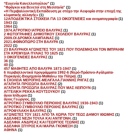
“Ευγενία Κανελλοπούλου”
(1)
"Φράγκοι και Βενετοί στη Μεσσηνία"
(1)
«Η Περιβαλλοντική Εκπαίδευση με στόχο την Αειφορία στην εποχή της
κλιματικής αλλαγής»
(1)
12ΑΠΟΔΕΙΚΤΙΚΑ ΣΤΟΙΧΕΙΑ ΓΙΑ 13 ΟΙΚΟΓΕΝΕΙΕΣ και ονοματογραφία
(1)
1943
(1)
1964
(1)
1974.ΑΓΡΟΤΙΚΟ ΙΑΤΡΕΙΟ ΒΑΛΥΡΑΣ
(1)
2 ΦΩΤΟΓΡΑΦΙΕΣ ΔΗΜΟΤΙΚΟΥ ΣΧΟΛΕΙΟΥ ΒΑΛΥΡΑΣ
(1)
2009.ΟΙ ΔΡΟΜΟΙ ΛΑΜΠΑΙΝΑΣ
(1)
2021.ΦΘΙΝΟΠΩΡΟ ΣΤΗ ΒΑΛΥΡΑ
(1)
2022
(1)
23 ΒΑΛΥΡΑΙΟΙ ΑΓΩΝΙΣΤΕΣ ΤΟΥ 1821 ΠΟΥ ΠΟΛΕΜΗΣΑΝ ΤΟΝ ΙΜΠΡΑΗΜ
ΣΤΑ ΚΡΕΜΥΔΙΑ ΠΥΛΙΑΣ ΤΟ 1825
(1)
3 ΟΙΚΟΓΕΝΕΙΕΣ ΒΑΛΥΡΑΣ
(1)
36
(1)
40
(1)
457 ΜΑΘΗΤΕΣ ΑΠΟ ΒΑΛΥΡΑ 1873-1947
(1)
6 περιβαλλοντικά προγράμματα 1992-6 (Νερό-Πράσινο-Αγάλματα-
Πυρκαγιές-Βιομηχανία-Μαθαίνω την Πάτρα).
(1)
6 ΣΧΟΛΕΙΑ ΜΕΡΟΠΗΣ-ΜΕΛΙΓΑΛΑ.ΓΙΑΝΝΗΣ ΡΗΓΑΣ
(1)
ΑΓΑΠΗΤΑ ΠΡΟΣΩΠΑ ΒΑΛΥΡΑΣ
(2)
ΑΓΑΠΗΤΑ ΠΡΟΣΩΠΑ ΒΑΛΥΡΑΣ ΠΟΥ ΜΑΣ ΛΕΙΠΟΥΝ
(1)
ΑΓΓΕΛΙΚΗ ΡΕΚΚΑ-ΚΟΥΤΣΟΥΚΟΥ
(1)
άγιοι Ισίδωροι
(1)
άγιος Γεώργιος.
(1)
ΑΓΡΟΤΙΚΟ ΣΥΜΒΟΥΛΙΟ ΠΕΡΙΟΧΗΣ ΒΑΛΥΡΑΣ 1930-1943
(1)
ΑΓΡΟΤΙΚΟ ΣΥΜΒΟΥΛΙΟ ΠΕΡΟΧΗΣ ΒΑΛΥΡΑΣ
(1)
ΑΓΡΟΦΥΛΑΚΗ ΒΑΛΥΡΑΣ
(1)
ΑΓΩΝΙΣΤΕΣ ΤΟΥ 1821 ΑΠΟ ΤΑ ΧΩΡΙΑ ΤΟΥ ΤΕΩΣ ΔΗΜΟΥ ΙΘΩΜΗΣ
(1)
ΑΔΕΛΦΕΣ ΝΕΖΗ ΤΟΥΛΑ ΚΑΙ ΑΝΤΙΓΟΝΗ.
(1)
ΑΔΕΛΦΙΑ ΑΝΔΡΕΑΣ ΚΑΙ ΓΕΩΡΓΙΟΣ ΤΣΩΝΗΣ
(1)
ΑΔΕΛΦΙΑ ΣΠΥΡΟΣ ΚΑΙ ΜΑΡΙΑ ΓΚΟΜΕΣΗ
(1)
ΑΘΗΝΑ
(1)