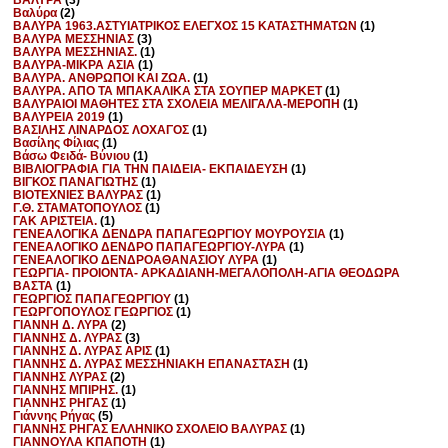
Βαλύρα
(2)
ΒΑΛΥΡΑ 1963.ΑΣΤΥΙΑΤΡΙΚΟΣ ΕΛΕΓΧΟΣ 15 ΚΑΤΑΣΤΗΜΑΤΩΝ
(1)
ΒΑΛΥΡΑ ΜΕΣΣΗΝΙΑΣ
(3)
ΒΑΛΥΡΑ ΜΕΣΣΗΝΙΑΣ.
(1)
ΒΑΛΥΡΑ-ΜΙΚΡΑ ΑΣΙΑ
(1)
ΒΑΛΥΡΑ. ΑΝΘΡΩΠΟΙ ΚΑΙ ΖΩΑ.
(1)
ΒΑΛΥΡΑ. ΑΠΟ ΤΑ ΜΠΑΚΑΛΙΚΑ ΣΤΑ ΣΟΥΠΕΡ ΜΑΡΚΕΤ
(1)
ΒΑΛΥΡΑΙΟΙ ΜΑΘΗΤΕΣ ΣΤΑ ΣΧΟΛΕΙΑ ΜΕΛΙΓΑΛΑ-ΜΕΡΟΠΗ
(1)
ΒΑΛΥΡΕΙΑ 2019
(1)
ΒΑΣΙΛΗΣ ΛΙΝΑΡΔΟΣ ΛΟΧΑΓΟΣ
(1)
Βασίλης Φίλιας
(1)
Βάσω Φειδά- Βύνιου
(1)
ΒΙΒΛΙΟΓΡΑΦΙΑ ΓΙΑ ΤΗΝ ΠΑΙΔΕΙΑ- ΕΚΠΑΙΔΕΥΣΗ
(1)
ΒΙΓΚΟΣ ΠΑΝΑΓΙΩΤΗΣ
(1)
ΒΙΟΤΕΧΝΙΕΣ ΒΑΛΥΡΑΣ
(1)
Γ.Θ. ΣΤΑΜΑΤΟΠΟΥΛΟΣ
(1)
ΓΑΚ ΑΡΙΣΤΕΙΑ.
(1)
ΓΕΝΕΑΛΟΓΙΚΑ ΔΕΝΔΡΑ ΠΑΠΑΓΕΩΡΓΙΟΥ ΜΟΥΡΟΥΣΙΑ
(1)
ΓΕΝΕΑΛΟΓΙΚΟ ΔΕΝΔΡΟ ΠΑΠΑΓΕΩΡΓΙΟΥ-ΛΥΡΑ
(1)
ΓΕΝΕΑΛΟΓΙΚΟ ΔΕΝΔΡΟΑΘΑΝΑΣΙΟΥ ΛΥΡΑ
(1)
ΓΕΩΡΓΙΑ- ΠΡΟΙΟΝΤΑ- ΑΡΚΑΔΙΑΝΗ-ΜΕΓΑΛΟΠΟΛΗ-ΑΓΙΑ ΘΕΟΔΩΡΑ
ΒΑΣΤΑ
(1)
ΓΕΩΡΓΙΟΣ ΠΑΠΑΓΕΩΡΓΙΟΥ
(1)
ΓΕΩΡΓΟΠΟΥΛΟΣ ΓΕΩΡΓΙΟΣ
(1)
ΓΙΑΝΝΗ Δ. ΛΥΡΑ
(2)
ΓΙΑΝΝΗΣ Δ. ΛΥΡΑΣ
(3)
ΓΙΑΝΝΗΣ Δ. ΛΥΡΑΣ ΑΡΙΣ
(1)
ΓΙΑΝΝΗΣ Δ. ΛΥΡΑΣ ΜΕΣΣΗΝΙΑΚΗ ΕΠΑΝΑΣΤΑΣΗ
(1)
ΓΙΑΝΝΗΣ ΛΥΡΑΣ
(2)
ΓΙΑΝΝΗΣ ΜΠΙΡΗΣ.
(1)
ΓΙΑΝΝΗΣ ΡΗΓΑΣ
(1)
Γιάννης Ρήγας
(5)
ΓΙΑΝΝΗΣ ΡΗΓΑΣ ΕΛΛΗΝΙΚΟ ΣΧΟΛΕΙΟ ΒΑΛΥΡΑΣ
(1)
ΓΙΑΝΝΟΥΛΑ ΚΠΑΠΟΤΗ
(1)