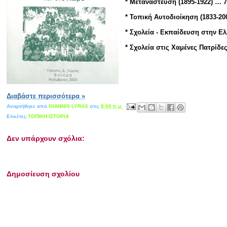
* Μετανάστευση (1895-1922) … 7
* Τοπική Αυτοδιοίκηση (1833-200
* Σχολεία - Εκπαίδευση στην Ελ
* Σχολεία στις Χαμένες Πατρίδες
Διαβάστε περισσότερα »
Αναρτήθηκε από
GIANNIS LYRAS
στις
8:00 π.μ.
Ετικέτες
ΤΟΠΙΚΗ ΙΣΤΟΡΙΑ
Δεν υπάρχουν σχόλια:
Δημοσίευση σχολίου